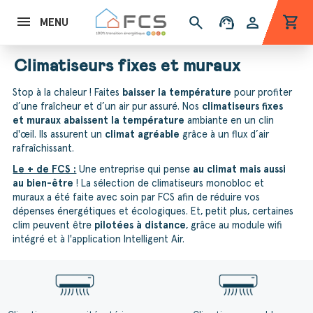
shopping_cart
search
support_agent
person
MENU
Climatiseurs fixes et muraux
Stop à la chaleur ! Faites
baisser la température
pour profiter
d’une fraîcheur et d’un air pur assuré. Nos
climatiseurs fixes
et muraux abaissent la température
ambiante en un clin
d'œil. Ils assurent un
climat agréable
grâce à un flux d’air
rafraîchissant.
Le + de FCS :
Une entreprise qui pense
au climat mais aussi
au bien-être
! La sélection de climatiseurs monobloc et
muraux a été faite avec soin par FCS afin de réduire vos
dépenses énergétiques et écologiques. Et, petit plus, certaines
clim peuvent être
pilotées à distance
, grâce au module wifi
intégré et à l'application Intelligent Air.