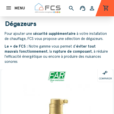
shopping_cart
search
support_agent
person
MENU
Dégazeurs
Pour ajouter une
sécurité supplémentaire
à votre installation
de chauffage, FCS vous propose une sélection de dégazeurs.
Le + de FCS :
Notre gamme vous permet d’
éviter tout
mauvais fonctionnement
, la
rupture de composant
, à réduire
l'efficacité énergétique ou encore à produire des nuisances
sonores
compare_arrows
COMPARER