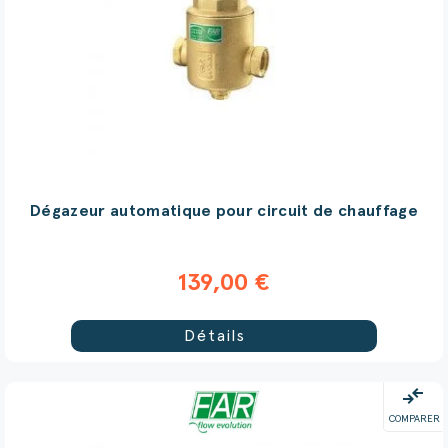
Dégazeur automatique pour circuit de chauffage
139,00 €
Détails
compare_arrows
COMPARER