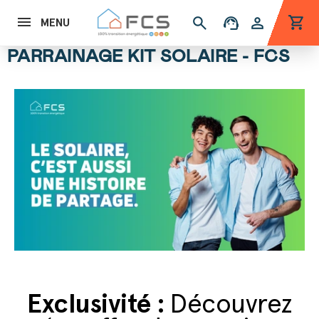
shopping_cart
search
support_agent
person
MENU
PARRAINAGE KIT SOLAIRE - FCS
Exclusivité :
Découvrez