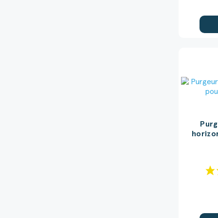
Purg
horizo