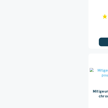
Mitigeu
chro