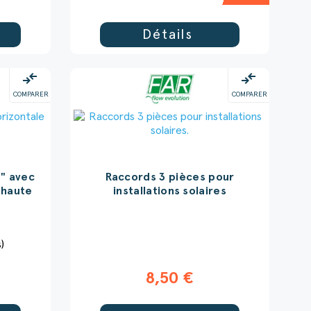
Détails
compare_arrows
compare_arrows
COMPARER
COMPARER
2" avec
Raccords 3 pièces pour
 haute
installations solaires
s)
8,50 €