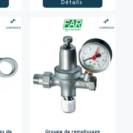
Détails
compare_arrows
compare_arrows
COMPARER
COMPARER
es de
Groupe de remplissage