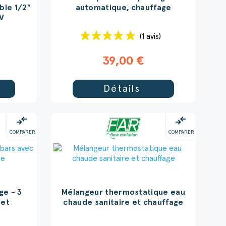
ble 1/2"
automatique, chauffage
 V
(1 avis)
39,00 €
Détails
compare_arrows
compare_arrows
COMPARER
COMPARER
ge - 3
Mélangeur thermostatique eau
 et
chaude sanitaire et chauffage