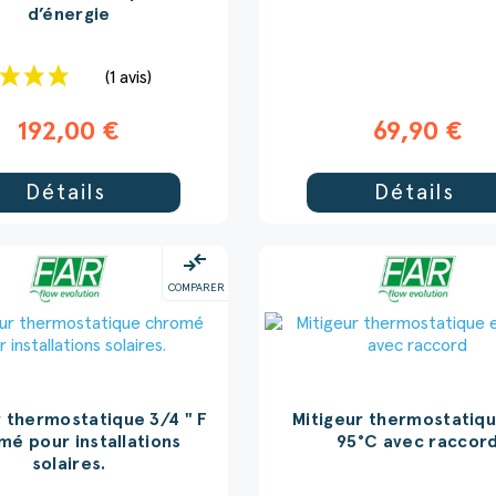
d’énergie
(1 avis)
192,00 €
69,90 €
Détails
Détails
compare_arrows
COMPARER
r thermostatique 3/4 " F
Mitigeur thermostatiq
mé pour installations
95°C avec raccor
solaires.