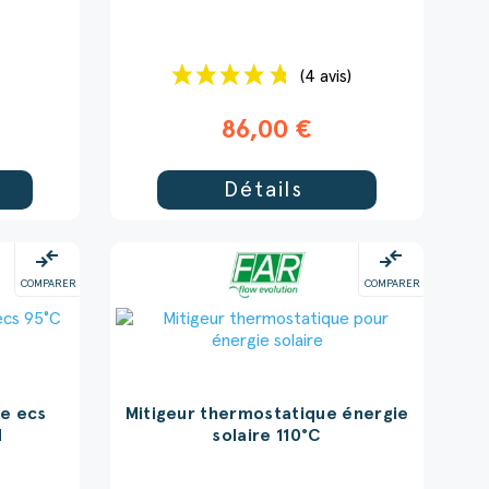
(4 avis)
86,00 €
Détails
compare_arrows
compare_arrows
COMPARER
COMPARER
ue ecs
Mitigeur thermostatique énergie
d
solaire 110°C