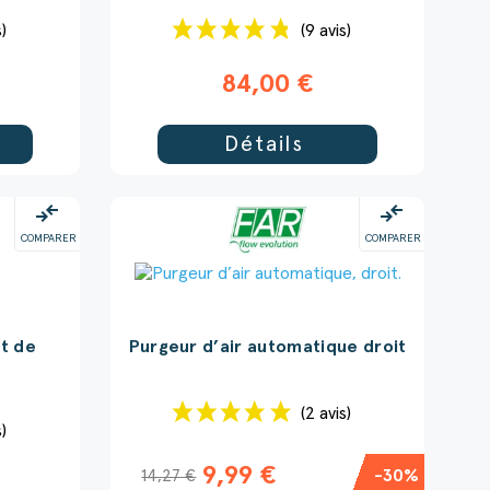
s)
(9 avis)
84,00 €
Détails
compare_arrows
compare_arrows
COMPARER
COMPARER
it de
Purgeur d’air automatique droit
l
(2 avis)
s)
9,99 €
14,27 €
-30%