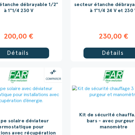
étanche débrayable 1/2"
secteur étanche débraya
à 1"1/4 230 V
à 1"1/4 24 V et 230
200,00 €
230,00 €
Détails
Détails
compare_arrows
COMPARER
Kit de sécurité chauffa
pe solaire déviateur
bars - avec purgeur
ermostatique pour
manomètre
ations avec récupération