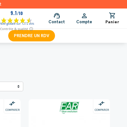
t
shopping_cart
support_agent
person
Contact
Compte
Panier
PRENDRE UN RDV
compare_arrows
compare_arrows
COMPARER
COMPARER