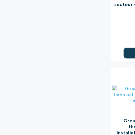
secteur 
Grou
th
install