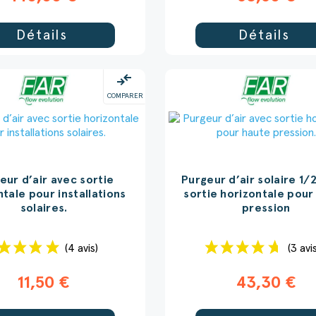
Détails
Détails
compare_arrows
COMPARER
eur d’air avec sortie
Purgeur d’air solaire 1/
ntale pour installations
sortie horizontale pour
solaires.
pression
(4 avis)
(3 avi
11,50 €
43,30 €