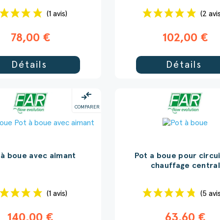
(1 avis)
(2 avi
78,00 €
102,00 €
Détails
Détails
compare_arrows
COMPARER
 à boue avec aimant
Pot a boue pour circu
chauffage centra
(1 avis)
(5 avi
140,00 €
63,60 €