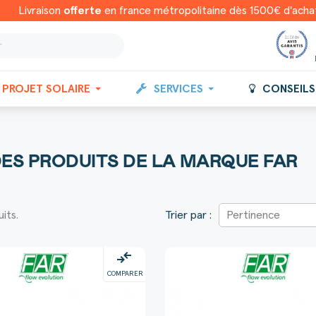
Livraison
offerte
en france métropolitaine dès 1500€ d'acha
PROJET SOLAIRE
SERVICES
CONSEILS
DES PRODUITS DE LA MARQUE FAR
uits.
Trier par :
Pertinence
compare_arrows
COMPARER