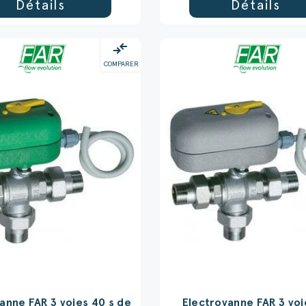
Détails
Détails
compare_arrows
COMPARER
anne FAR 3 voies 40 s de
Electrovanne FAR 3 voi