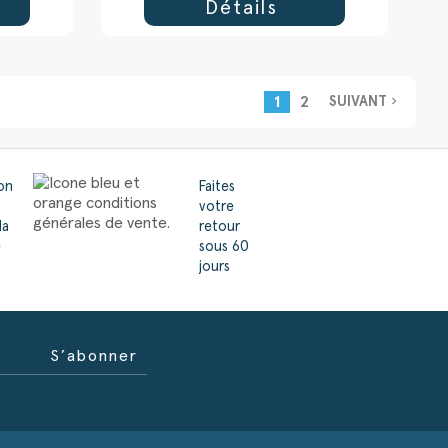
Détails
1
2
navigate_next
SUIVANT
son
Faites
votre
la
retour
e
sous 60
jours
S’abonner